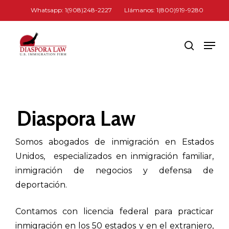
Skip
Whatsapp: 1(908)248-2227
Llámanos: 1(800)919-9280
to
Close
main
Men
search
Menu
content
Diaspora Law
Somos abogados de inmigración en Estados
Unidos, especializados en inmigración familiar,
inmigración de negocios y defensa de
deportación.
Contamos con licencia federal para practicar
inmigración en los 50 estados y en el extranjero,