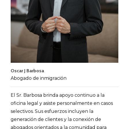
su
rápido y eficiente
Visa de trabajo
I
de
Más información
Más información
na
Oscar J Barbosa
Abogado de inmigración
El Sr. Barbosa brinda apoyo continuo a la
oficina legal y asiste personalmente en casos
s.
selectivos. Sus esfuerzos incluyen la
generación de clientes y la conexión de
ar
abogados orientados a la comunidad para